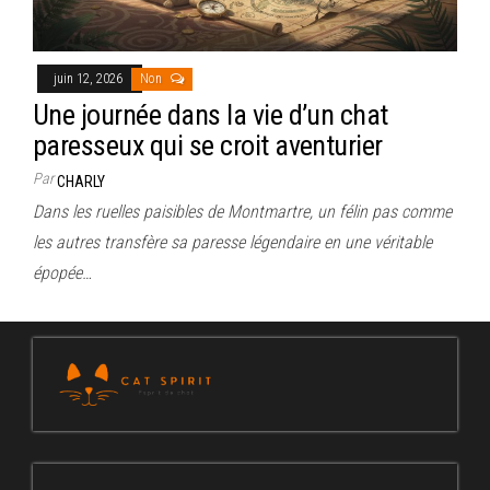
juin 12, 2026
Non
Une journée dans la vie d’un chat
paresseux qui se croit aventurier
Par
CHARLY
Dans les ruelles paisibles de Montmartre, un félin pas comme
les autres transfère sa paresse légendaire en une véritable
épopée…