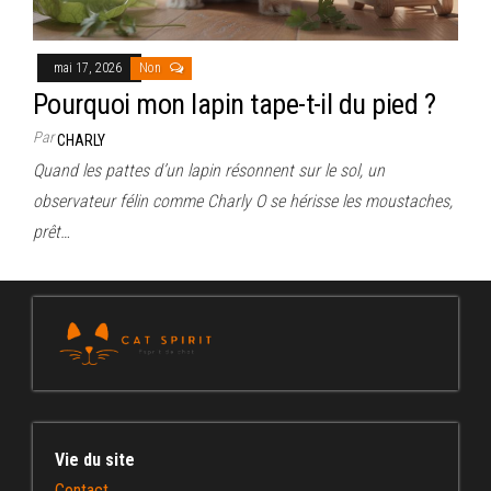
mai 17, 2026
Non
Pourquoi mon lapin tape-t-il du pied ?
Par
CHARLY
Quand les pattes d’un lapin résonnent sur le sol, un
observateur félin comme Charly O se hérisse les moustaches,
prêt…
Vie du site
Contact