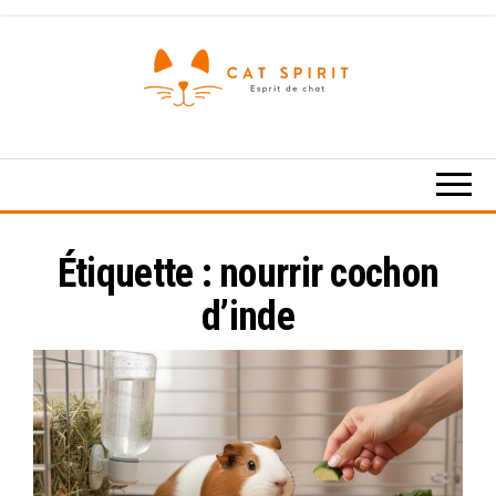
Skip
to
the
content
Esprit
de
chat
Étiquette :
nourrir cochon
d’inde