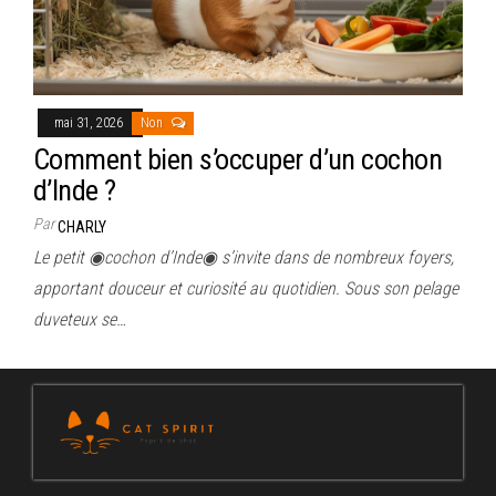
mai 31, 2026
Non
Comment bien s’occuper d’un cochon
d’Inde ?
Par
CHARLY
Le petit ◉cochon d’Inde◉ s’invite dans de nombreux foyers,
apportant douceur et curiosité au quotidien. Sous son pelage
duveteux se…