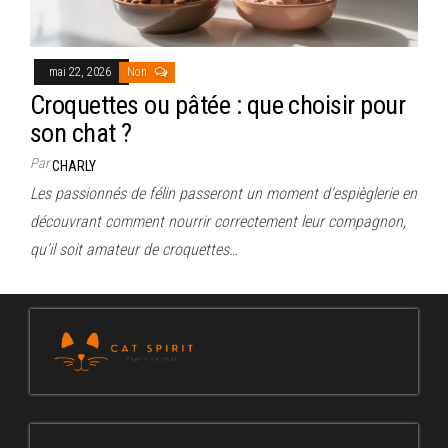
mai 22, 2026
Non
Croquettes ou pâtée : que choisir pour
son chat ?
Par
CHARLY
Les passionnés de félin passeront un moment d’espièglerie en
découvrant comment nourrir correctement leur compagnon,
qu’il soit amateur de croquettes…