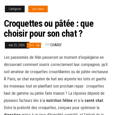
Catégorie
Les chats
Croquettes ou pâtée : que
choisir pour son chat ?
Par
CHARLY
mai 22, 2026
Non
Les passionnés de félin passeront un moment d’espièglerie en
découvrant comment nourrir correctement leur compagnon, qu’il
soit amateur de croquettes croustillantes ou de pâtée onctueuse.
À Paris, un chat européen de huit ans arpente les toits et guette
les moineaux tout en planifiant son prochain repas : croquettes
haut de gamme ou pâtée faite maison ? La réponse dépend de
plusieurs facteurs liés à la
nutrition féline
et à la
santé chat
.
Entre la praticité des croquettes, conçues pour optimiser la
digestion
grâce à un taux d’humidité contrôlé, et l’attrait de la