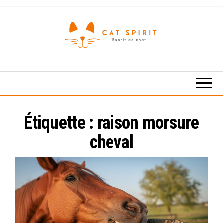
Skip
to
the
content
Esprit
de
chat
Étiquette :
raison morsure
cheval