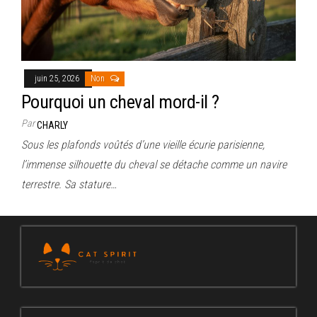
juin 25, 2026
Non
Pourquoi un cheval mord-il ?
Par
CHARLY
Sous les plafonds voûtés d’une vieille écurie parisienne,
l’immense silhouette du cheval se détache comme un navire
terrestre. Sa stature…