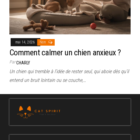
mai 14, 2026
Non
Comment calmer un chien anxieux ?
Par
CHARLY
Un chien qui tremble à l’idée de rester seul, qui aboie dès qu’il
entend un bruit lointain ou se couche,…