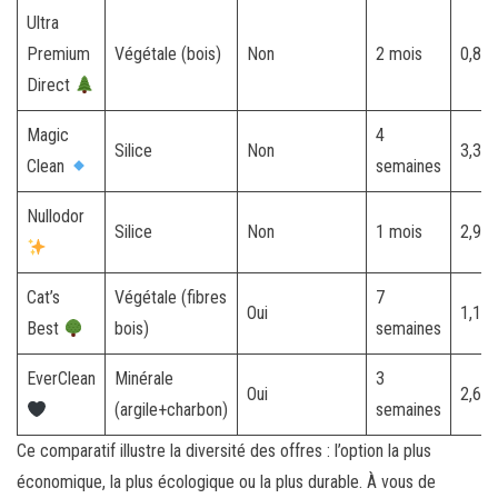
Ultra
Premium
Végétale (bois)
Non
2 mois
0,85
Direct
Magic
4
Silice
Non
3,36
Clean
semaines
Nullodor
Silice
Non
1 mois
2,93
Cat’s
Végétale (fibres
7
Oui
1,10
Best
bois)
semaines
EverClean
Minérale
3
Oui
2,60
(argile+charbon)
semaines
Ce comparatif illustre la diversité des offres : l’option la plus
économique, la plus écologique ou la plus durable. À vous de