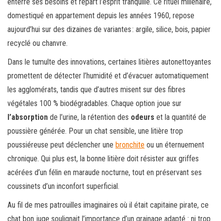
enterre ses besoins et repart l’esprit tranquille. Ce rituel millénaire,
domestiqué en appartement depuis les années 1960, repose
aujourd’hui sur des dizaines de variantes : argile, silice, bois, papier
recyclé ou chanvre.
Dans le tumulte des innovations, certaines litières autonettoyantes
promettent de détecter l’humidité et d’évacuer automatiquement
les agglomérats, tandis que d’autres misent sur des fibres
végétales 100 % biodégradables. Chaque option joue sur
l’absorption
de l’urine, la rétention des
odeurs
et la quantité de
poussière générée. Pour un chat sensible, une litière trop
poussiéreuse peut déclencher une
bronchite
ou un éternuement
chronique. Qui plus est, la bonne litière doit résister aux griffes
acérées d’un félin en maraude nocturne, tout en préservant ses
coussinets d’un inconfort superficial.
Au fil de mes patrouilles imaginaires où il était capitaine pirate, ce
chat bon juge soulignait l’importance d’un grainage adapté : ni trop